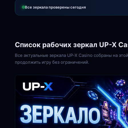
Все зеркала проверены сегодня
Список рабочих зеркал UP-X Ca
Все актуальные зеркала UP-X Casino собраны на это
продолжить игру без ограничений.