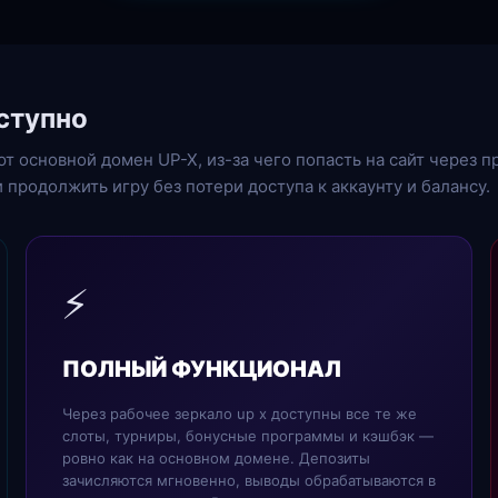
ступно
 основной домен UP-X, из-за чего попасть на сайт через 
продолжить игру без потери доступа к аккаунту и балансу.
⚡
ПОЛНЫЙ ФУНКЦИОНАЛ
Через рабочее зеркало up x доступны все те же
слоты, турниры, бонусные программы и кэшбэк —
ровно как на основном домене. Депозиты
зачисляются мгновенно, выводы обрабатываются в