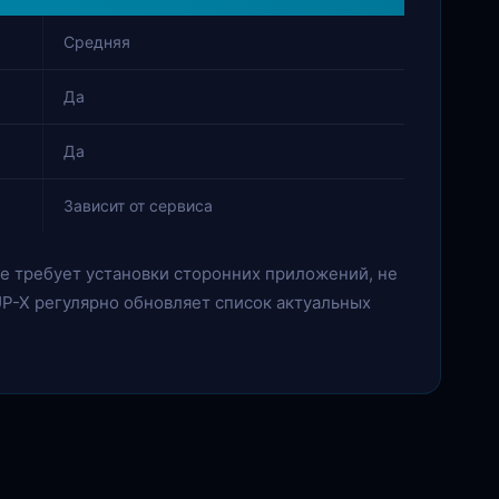
Средняя
Да
Да
Зависит от сервиса
не требует установки сторонних приложений, не
P-X регулярно обновляет список актуальных