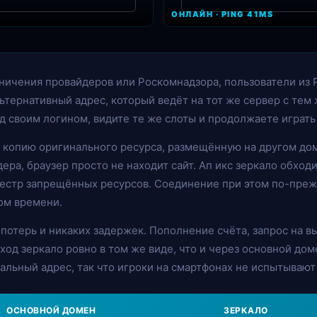
ОНЛАЙН · PING 41MS
аничения провайдеров или Роскомнадзора, пользователи из
льтернативный адрес, который ведёт на тот же сервер с тем
од своим логином, видите те же слоты и продолжаете играть
 копию оригинального ресурса, размещённую на другом до
ра, браузер просто не находит сайт. Ап икс зеркало обходит
 реестр запрещённых ресурсов. Соединение при этом по-пре
ом времени.
х потерь и никаких задержек. Пополнение счёта, запрос на 
ход зеркало ровно в том же виде, что и через основной дом
альный адрес, так что игроки на смартфонах не испытывают
ОСНОВНОЙ ДОМЕН
ЗЕРКАЛО