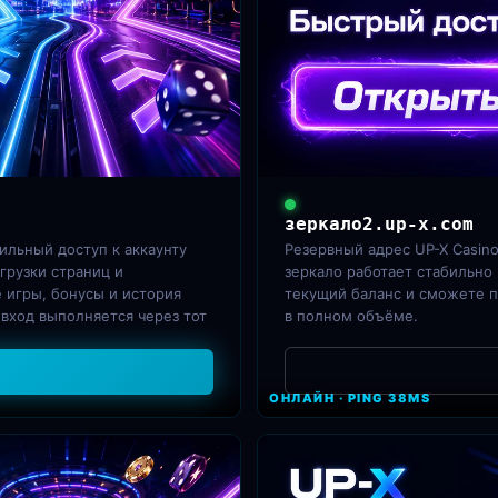
зеркало2.up-x.com
ильный доступ к аккаунту
Резервный адрес UP-X Casin
грузки страниц и
зеркало работает стабильно 
 игры, бонусы и история
текущий баланс и сможете п
 вход выполняется через тот
в полном объёме.
ОНЛАЙН · PING 38MS