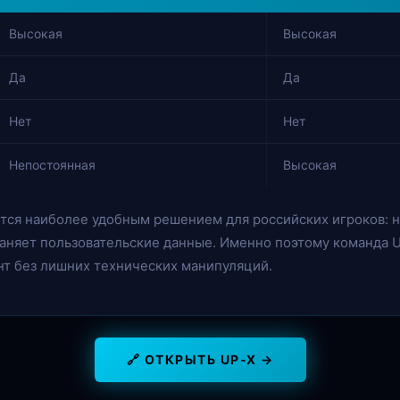
Высокая
Высокая
Да
Да
Нет
Нет
Непостоянная
Высокая
ётся наиболее удобным решением для российских игроков: 
аняет пользовательские данные. Именно поэтому команда U
нт без лишних технических манипуляций.
🔗 ОТКРЫТЬ UP-X →