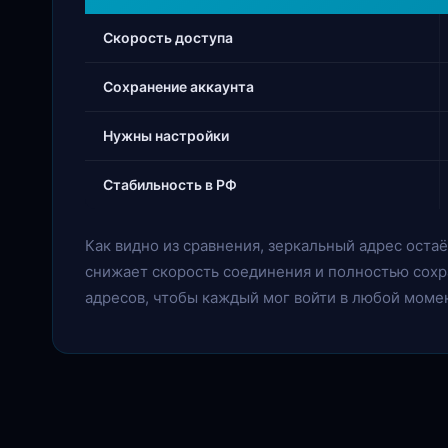
Скорость доступа
Сохранение аккаунта
Нужны настройки
Стабильность в РФ
Как видно из сравнения, зеркальный адрес оста
снижает скорость соединения и полностью сохр
адресов, чтобы каждый мог войти в любой моме