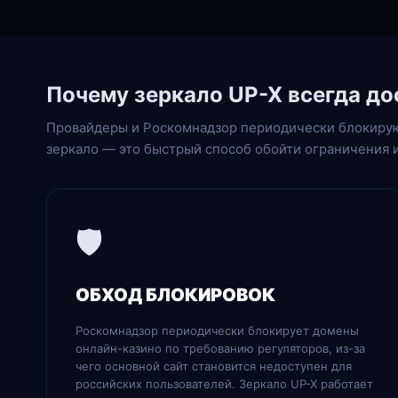
Почему зеркало UP-X всегда до
Провайдеры и Роскомнадзор периодически блокируют
зеркало — это быстрый способ обойти ограничения и 
🛡️
ОБХОД БЛОКИРОВОК
Роскомнадзор периодически блокирует домены
онлайн-казино по требованию регуляторов, из-за
чего основной сайт становится недоступен для
российских пользователей. Зеркало UP-X работает