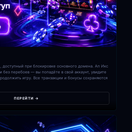
o, доступный при блокировке основного домена. Ап Икс
и без перебоев — вы попадёте в свой аккаунт, увидите
родолжить игру. Все транзакции и бонусы сохраняются
ПЕРЕЙТИ →