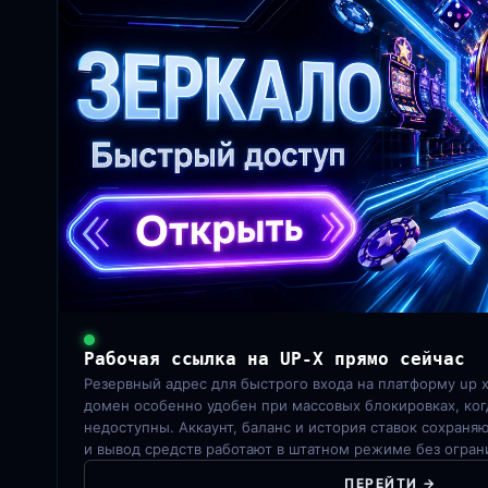
Рабочая ссылка на UP-X прямо сейчас
Резервный адрес для быстрого входа на платформу up x
домен особенно удобен при массовых блокировках, ког
недоступны. Аккаунт, баланс и история ставок сохраня
и вывод средств работают в штатном режиме без огран
ПЕРЕЙТИ →